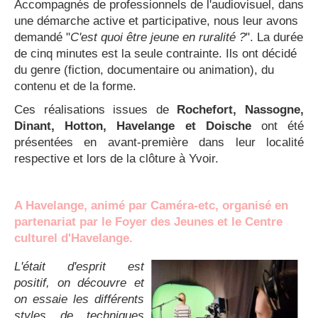
Accompagnés de professionnels de l'audiovisuel, dans
une démarche active et participative, nous leur avons
demandé "
C'est quoi être jeune en ruralité ?
". La durée
de cinq minutes est la seule contrainte. Ils ont décidé
du genre (fiction, documentaire ou animation), du
contenu et de la forme.
Ces réalisations issues de
Rochefort, Nassogne,
Dinant, Hotton, Havelange et Doische
ont été
présentées en avant-première dans leur localité
respective et lors de la clôture à Yvoir.
A Havelange, animé par Caméra-etc, organisé en
partenariat par le Foyer des Jeunes et le Centre
culturel d'Havelange.
L'était d'esprit est
positif, on découvre et
on essaie les différents
styles de techniques