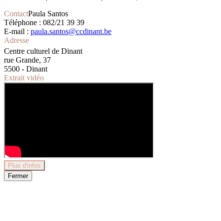
Contact
Paula Santos
Téléphone : 082/21 39 39
E-mail :
paula.santos@ccdinant.be
Adresse
Centre culturel de Dinant
rue Grande, 37
5500 - Dinant
Extrait vidéo
Plus d'infos
Fermer