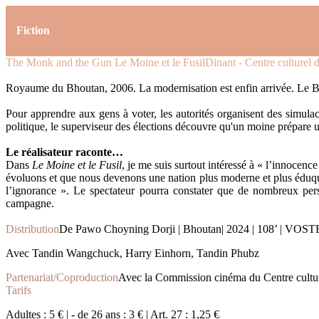
Fiction
The Monk and the Gun
Le Moine et le Fusil
Dinant - Centre culturel 
Royaume du Bhoutan, 2006. La modernisation est enfin arrivée. Le Bhout
Pour apprendre aux gens à voter, les autorités organisent des simulac
politique, le superviseur des élections découvre qu'un moine prépare u
Le réalisateur raconte…
Dans
Le Moine et le Fusil
, je me suis surtout intéressé à « l’innoce
évoluons et que nous devenons une nation plus moderne et plus éduquée
l’ignorance ». Le spectateur pourra constater que de nombreux perso
campagne.
Distribution
De Pawo Choyning Dorji | Bhoutan| 2024 | 108’ | VOS
Avec Tandin Wangchuck, Harry Einhorn, Tandin Phubz
Partenariat/Coproduction
Avec la Commission cinéma du Centre cultu
Tarifs
Adultes : 5 € | - de 26 ans : 3 € | Art. 27 : 1,25 €