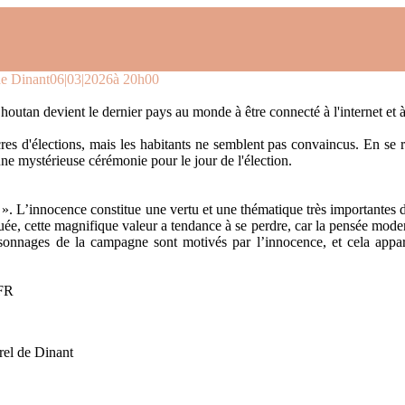
de Dinant
06|03|2026
à 20h00
an devient le dernier pays au monde à être connecté à l'internet et à l
res d'élections, mais les habitants ne semblent pas convaincus. En se r
ne mystérieuse cérémonie pour le jour de l'élection.
nce ». L’innocence constitue une vertu et une thématique très importante
, cette magnifique valeur a tendance à se perdre, car la pensée moderne
nnages de la campagne sont motivés par l’innocence, et cela apparaît 
TFR
rel de Dinant