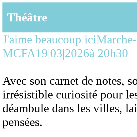
Théâtre
J'aime beaucoup ici
Marche-
MCFA
19|03|2026
à 20h30
Avec son carnet de notes, so
irrésistible curiosité pour l
déambule dans les villes, la
pensées.