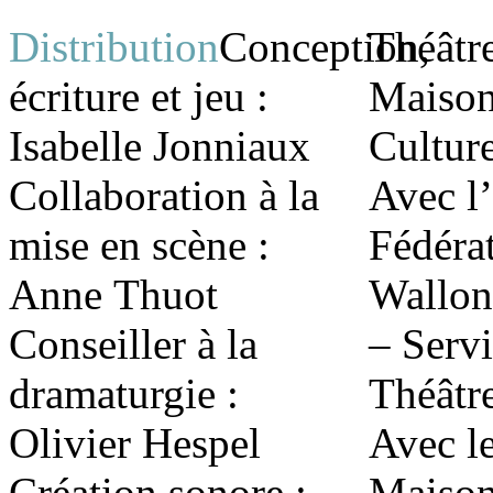
Distribution
Conception,
Théâtre
écriture et jeu :
Maison
Isabelle Jonniaux
Cultur
Collaboration à la
Avec l’
mise en scène :
Fédéra
Anne Thuot
Wallon
Conseiller à la
– Serv
dramaturgie :
Théâtr
Olivier Hespel
Avec le
Création sonore :
Maison