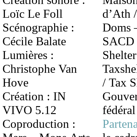
Loïc Le Foll
d’Ath /
Scénographie :
Doms –
Cécile Balate
SACD B
Lumières :
Shelter
Christophe Van
Taxshel
Hove
/ Tax S
Création : IN
Gouve
VIVO 5.12
fédéral
Coproduction :
Parten