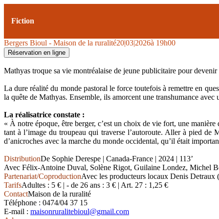
Fiction
Bergers
Bioul - Maison de la ruralité
20|03|2026
à 19h00
Réservation en ligne
Mathyas troque sa vie montréalaise de jeune publicitaire pour devenir
La dure réalité du monde pastoral le force toutefois à remettre en que
la quête de Mathyas. Ensemble, ils amorcent une transhumance avec un 
La réalisatrice constate :
« À notre époque, être berger, c’est un choix de vie fort, une manière 
tant à l’image du troupeau qui traverse l’autoroute. Aller à pied de 
d’anicroches avec la marche du monde occidental, qu’il était importa
Distribution
De Sophie Derespe | Canada-France | 2024 | 113’
Avec Félix-Antoine Duval, Solène Rigot, Guilaine Londez, Michel Be
Partenariat/Coproduction
Avec les producteurs locaux Denis Detraux (
Tarifs
Adultes : 5 € | - de 26 ans : 3 € | Art. 27 : 1,25 €
Contact
Maison de la ruralité
Téléphone : 0474/04 37 15
E-mail :
maisonruralitebioul@gmail.com