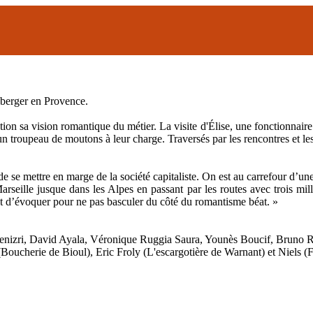
 berger en Provence.
stion sa vision romantique du métier. La visite d'Élise, une fonctionnair
troupeau de moutons à leur charge. Traversés par les rencontres et les
de se mettre en marge de la société capitaliste. On est au carrefour d’u
Marseille jusque dans les Alpes en passant par les routes avec trois m
nt d’évoquer pour ne pas basculer du côté du romantisme béat. »
nizri, David Ayala, Véronique Ruggia Saura, Younès Boucif, Bruno Ra
Boucherie de Bioul), Eric Froly (L'escargotière de Warnant) et Niels 