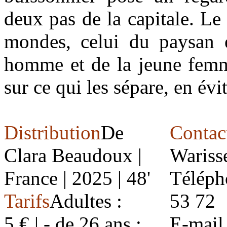
deux pas de la capitale. Le
mondes, celui du paysan et
homme et de la jeune femme
sur ce qui les sépare, en évit
Distribution
De
Contac
Clara Beaudoux |
Wariss
France | 2025 | 48'
Téléph
Tarifs
Adultes :
53 72
5 € | - de 26 ans :
E-mail 