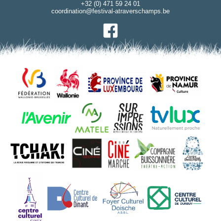
+32 (0) 471 59 24 01
coordination@festival-atraverschamps.be