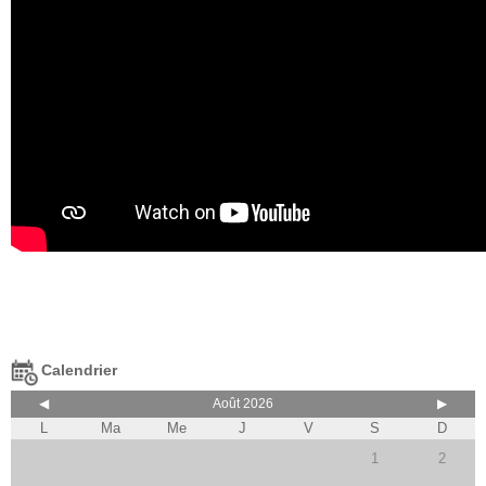
Calendrier
◀
Août 2026
▶
L
Ma
Me
J
V
S
D
1
2