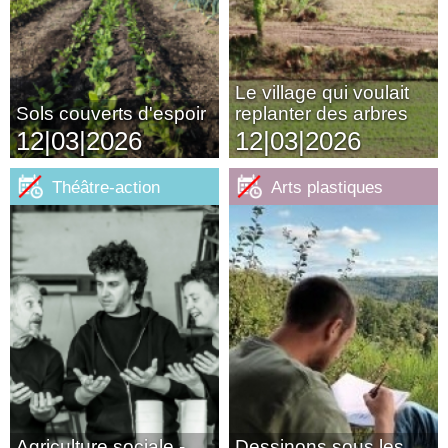
Le village qui voulait
Sols couverts d'espoir
replanter des arbres
12|03|2026
12|03|2026
Théâtre-action
Arts plastiques
Agriculture sociale -
Dessinons sous les