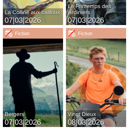
Le Printemps des
La Colline aux cailloux
jardiniers
07|03|2026
07|03|2026
Fiction
Fiction
Bergers
Vingt Dieux
07|03|2026
08|03|2026