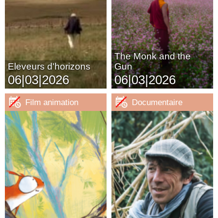
The Monk and the
Eleveurs d'horizons
Gun
06|03|2026
06|03|2026
Film animation
Documentaire