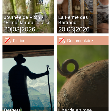
Journée de Pitch -
La Ferme des
"Filmer la ruralité d'ici"
Bertrand
20|03|2026
20|03|2026
Fiction
Documentaire
Bergers
Une vie en rose