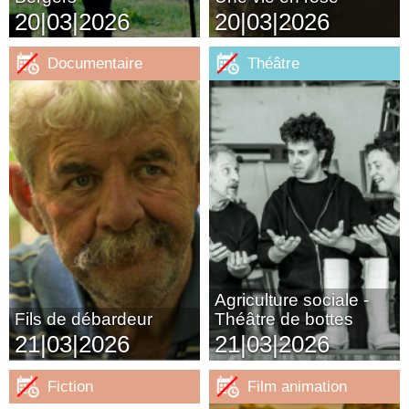
20|03|2026
20|03|2026
Documentaire
Théâtre
Agriculture sociale -
Fils de débardeur
Théâtre de bottes
21|03|2026
21|03|2026
Fiction
Film animation