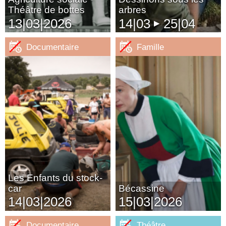
Théâtre de bottes
arbres
13|03|2026
14|03
25|04
▶
Documentaire
Famille
Les Enfants du stock-
car
Bécassine
14|03|2026
15|03|2026
Documentaire
Théâtre