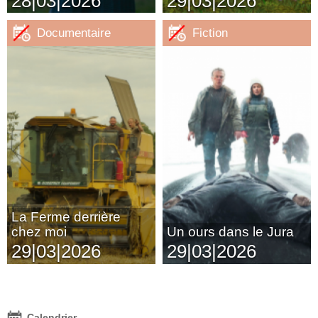
28|03|2026
29|03|2026
Documentaire
Fiction
La Ferme derrière
chez moi
Un ours dans le Jura
29|03|2026
29|03|2026
Calendrier