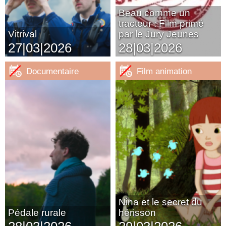
Beau comme un
tracteur : Film primé
Vitrival
par le Jury Jeunes
27|03|2026
28|03|2026
Documentaire
Film animation
Nina et le secret du
Pédale rurale
hérisson