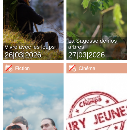
La Sagesse de nos
Vivre avec les loups
arbres
26|03|2026
27|03|2026
Fiction
Cinéma