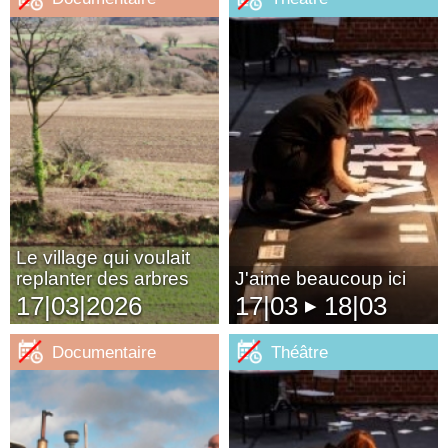
Le village qui voulait
replanter des arbres
J'aime beaucoup ici
17|03|2026
17|03
18|03
▶
Documentaire
Théâtre